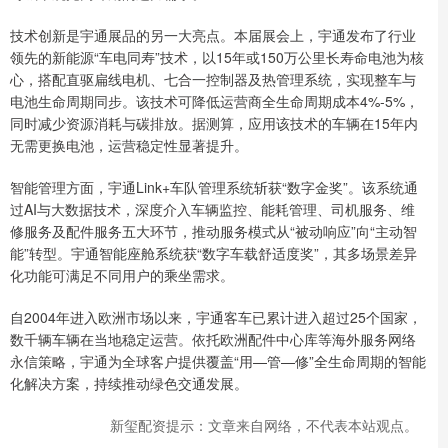
技术创新是宇通展品的另一大亮点。本届展会上，宇通发布了行业
领先的新能源“车电同寿”技术，以15年或150万公里长寿命电池为核
心，搭配直驱扁线电机、七合一控制器及热管理系统，实现整车与
电池生命周期同步。该技术可降低运营商全生命周期成本4%-5%，
同时减少资源消耗与碳排放。据测算，应用该技术的车辆在15年内
无需更换电池，运营稳定性显著提升。
智能管理方面，宇通Link+车队管理系统斩获“数字金奖”。该系统通
过AI与大数据技术，深度介入车辆监控、能耗管理、司机服务、维
修服务及配件服务五大环节，推动服务模式从“被动响应”向“主动智
能”转型。宇通智能座舱系统获“数字车载舒适度奖”，其多场景差异
化功能可满足不同用户的乘坐需求。
自2004年进入欧洲市场以来，宇通客车已累计进入超过25个国家，
数千辆车辆在当地稳定运营。依托欧洲配件中心库等海外服务网络
永信策略，宇通为全球客户提供覆盖“用—管—修”全生命周期的智能
化解决方案，持续推动绿色交通发展。
新玺配资提示：文章来自网络，不代表本站观点。