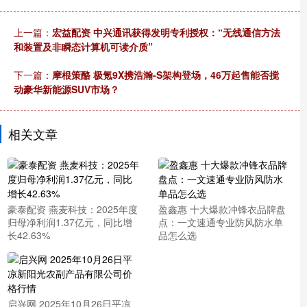
上一篇：
宏益配资 中兴通讯获得发明专利授权：“无线通信方法
和装置及非瞬态计算机可读介质”
下一篇：
摩根策酪 极氪9X携浩瀚-S架构登场，46万起售能否搅
动豪华新能源SUV市场？
相关文章
豪泰配资 燕麦科技：2025年度
盈鑫惠 十大爆款冲锋衣品牌盘
归母净利润1.37亿元，同比增
点：一文速通专业防风防水单
长42.63%
品怎么选
启兴网 2025年10月26日平凉