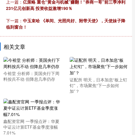
上一篇：
亿策略 重仓“黄金与机械”赚翻！“券商一哥”前三季净利
231亿元创新高 投资收益激增190％
下一篇：
中玉束哈 《单间、光照尚好、附带天使》，天使妹子降
临到窗台！
相关文章
今裕堂 分析师：英国央行下周
料按兵不动 但降息几率仍存
证配所 明天，日本加息“板上钉
钉”，市场聚焦“下一步如何
加”？
鑫配资官网 一季报点评：华夏
中证云计算ETF基金季度涨幅
7.01%