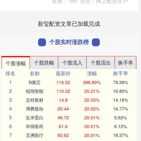
查看：
189
分类：
网上配资开户
新玺配资文章已加载完成
个股实时涨跌榜
个股跌幅
个股流入
个股流出
换手率
个股涨幅
排名
名称
最新价
涨幅
换手率
1
N展芯
116.52
396.89%
79.39%
2
锐翔智能
110.02
20.21%
16.80%
3
志特新材
14.8
20.03%
14.18%
4
博腾股份
20.44
20.02%
14.77%
5
近岸蛋白
46.72
20.01%
5.62%
6
毕得医药
61.6
20.01%
6.12%
7
五洲医疗
83.62
20.01%
18.37%