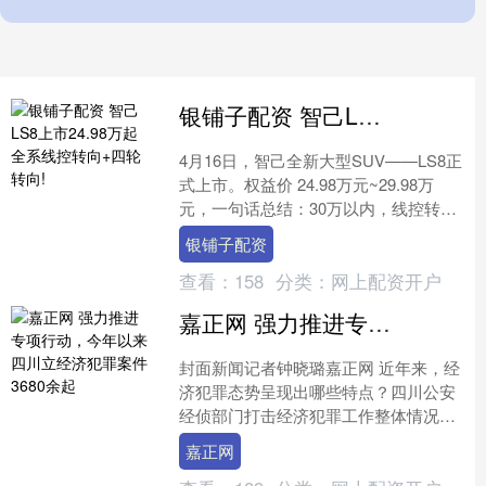
银铺子配资 智己LS8上市24.98万起 全系线控转向+四轮转向!
4月16日，智己全新大型SUV——LS8正
式上市。权益价 24.98万元~29.98万
元，一句话总结：30万以内，线控转
向、四轮转向、空悬、激光雷达、Thor
银铺子配资
芯....
查看：
158
分类：
网上配资开户
嘉正网 强力推进专项行动，今年以来四川立经济犯罪案件3680余起
封面新闻记者钟晓璐嘉正网 近年来，经
济犯罪态势呈现出哪些特点？四川公安
经侦部门打击经济犯罪工作整体情况如
何？11月25日，四川省公安厅经侦总队
嘉正网
总队长李治钢就相关....