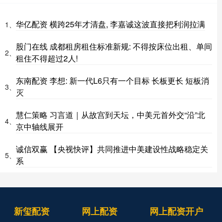
华亿配资 横跨25年才清盘, 李嘉诚这波直接把利润拉满
1、
股门在线 成都租房租住标准新规: 不得按床位出租、单间
2、
租住不得超过2人!
东南配资 李想: 新一代L6只有一个目标 长板更长 短板消
3、
灭
慧仁策略 习言道｜从故宫到天坛，中美元首外交“沿”北
4、
京中轴线展开
诚信双赢 【央视快评】共同推进中美建设性战略稳定关
5、
系
新玺配资
网上配资
网上配资开户