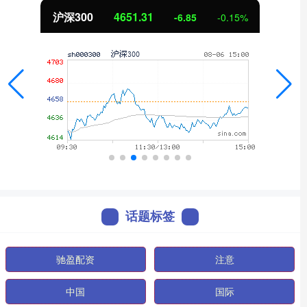
沪深300
4651.31
-6.85
-0.15%
话题标签
驰盈配资
注意
中国
国际