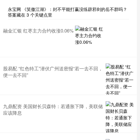
永宝网 《笑傲江湖》：封不平能打赢没练辟邪剑的岳不群吗？
答案藏在 3 个关键点里
融金汇银 红枣主力合约收涨0.06%
股易配 “红色特工”潜伏广州送密报“若一去不回，
便一去不回”
九鼎配资 美国财长贝森特：若通胀下降，美联储
应该降息