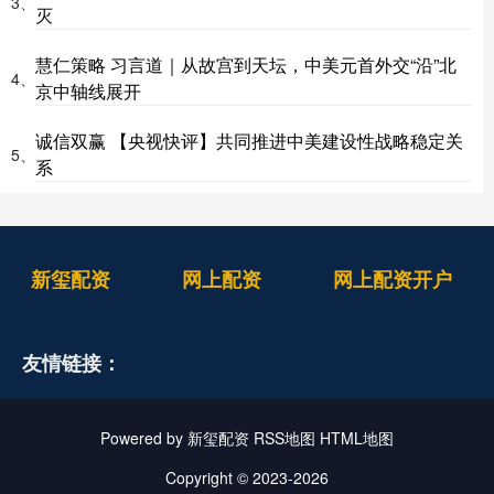
3、
灭
慧仁策略 习言道｜从故宫到天坛，中美元首外交“沿”北
4、
京中轴线展开
诚信双赢 【央视快评】共同推进中美建设性战略稳定关
5、
系
新玺配资
网上配资
网上配资开户
友情链接：
Powered by
新玺配资
RSS地图
HTML地图
Copyright
© 2023-2026