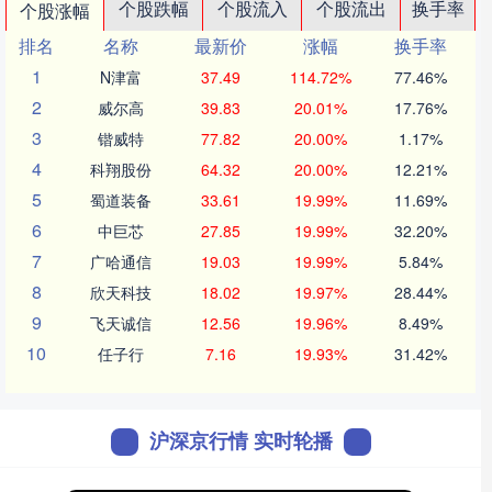
个股跌幅
个股流入
个股流出
换手率
个股涨幅
排名
名称
最新价
涨幅
换手率
1
N津富
37.49
114.72%
77.46%
2
威尔高
39.83
20.01%
17.76%
3
锴威特
77.82
20.00%
1.17%
4
科翔股份
64.32
20.00%
12.21%
5
蜀道装备
33.61
19.99%
11.69%
6
中巨芯
27.85
19.99%
32.20%
7
广哈通信
19.03
19.99%
5.84%
8
欣天科技
18.02
19.97%
28.44%
9
飞天诚信
12.56
19.96%
8.49%
10
任子行
7.16
19.93%
31.42%
沪深京行情 实时轮播