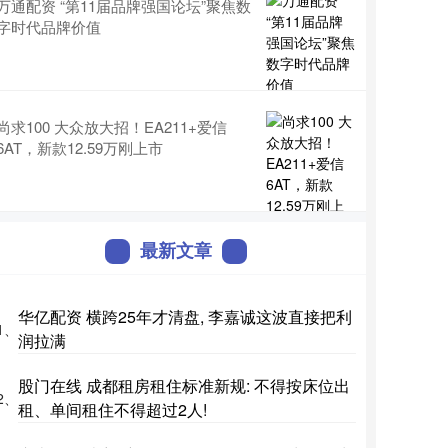
万通配资 “第11届品牌强国论坛”聚焦数
字时代品牌价值
尚求100 大众放大招！EA211+爱信
6AT，新款12.59万刚上市
最新文章
华亿配资 横跨25年才清盘, 李嘉诚这波直接把利
1、
润拉满
股门在线 成都租房租住标准新规: 不得按床位出
2、
租、单间租住不得超过2人!