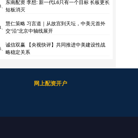
东南配资 李想: 新一代L6只有一个目标 长板更长
3、
短板消灭
慧仁策略 习言道｜从故宫到天坛，中美元首外
4、
交“沿”北京中轴线展开
诚信双赢 【央视快评】共同推进中美建设性战
5、
略稳定关系
网上配资开户