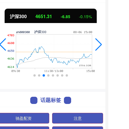
沪深300
4651.31
北证
-6.85
-0.15%
话题标签
驰盈配资
注意