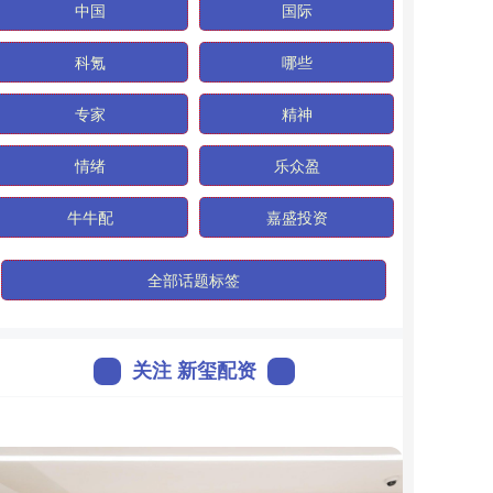
中国
国际
科氪
哪些
专家
精神
情绪
乐众盈
牛牛配
嘉盛投资
全部话题标签
关注 新玺配资