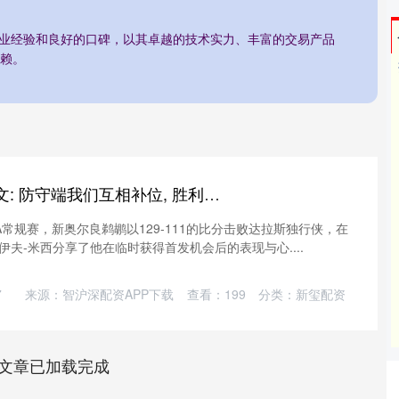
行业经验和良好的口碑，以其卓越的技术实力、丰富的交易产品
赖。
九牛网 米西采访全文: 防守端我们互相补位, 胜利才是最重要的事情
BA常规赛，新奥尔良鹈鹕以129-111的比分击败达拉斯独行侠，在
夫-米西分享了他在临时获得首发机会后的表现与心....
7
来源：智沪深配资APP下载
查看：
199
分类：
新玺配资
文章已加载完成