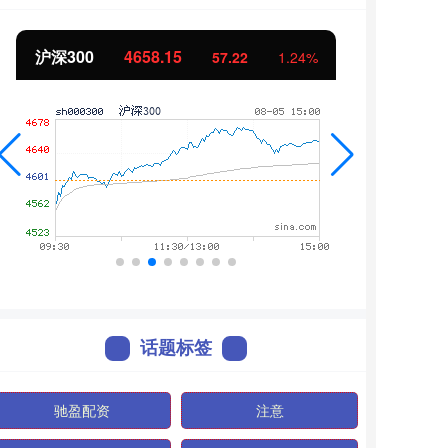
沪深300
4658.15
北证
57.22
1.24%
话题标签
驰盈配资
注意