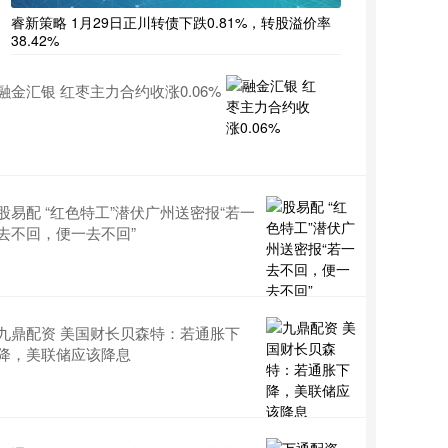
睿新策略 1月29日正川转债下跌0.81%，转股溢价率
38.42%
融金汇银 红枣主力合约收涨0.06%
股易配 “红色特工”潜伏广州送密报“若一
去不回，便一去不回”
九鼎配资 美国财长贝森特：若通胀下
降，美联储应该降息