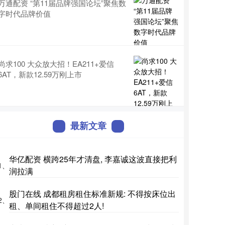
万通配资 “第11届品牌强国论坛”聚焦数
字时代品牌价值
尚求100 大众放大招！EA211+爱信
6AT，新款12.59万刚上市
最新文章
华亿配资 横跨25年才清盘, 李嘉诚这波直接把利
1、
润拉满
股门在线 成都租房租住标准新规: 不得按床位出
2、
租、单间租住不得超过2人!