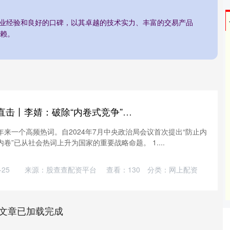
行业经验和良好的口碑，以其卓越的技术实力、丰富的交易产品
赖。
锦鲤配资 委员通道直击丨李婧：破除“内卷式竞争”，向价值战蓝海突围
年来一个高频热词。自2024年7月中央政治局会议首次提出“防止内
卷”已从社会热词上升为国家的重要战略命题。 1....
25
来源：股查查配资平台
查看：
130
分类：
网上配资
文章已加载完成