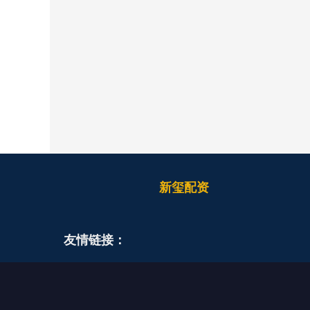
新玺配资
友情链接：