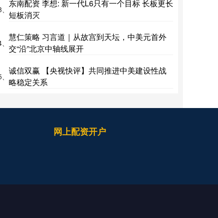
东南配资 李想: 新一代L6只有一个目标 长板更长
3、
短板消灭
慧仁策略 习言道｜从故宫到天坛，中美元首外
4、
交“沿”北京中轴线展开
诚信双赢 【央视快评】共同推进中美建设性战
5、
略稳定关系
网上配资开户