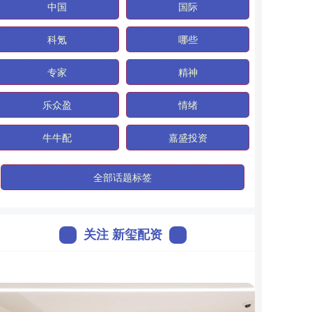
中国
国际
科氪
哪些
专家
精神
乐众盈
情绪
牛牛配
嘉盛投资
全部话题标签
关注 新玺配资