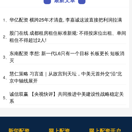
最新文章
华亿配资 横跨25年才清盘, 李嘉诚这波直接把利润拉满
1、
股门在线 成都租房租住标准新规: 不得按床位出租、单间
2、
租住不得超过2人!
东南配资 李想: 新一代L6只有一个目标 长板更长 短板消
3、
灭
慧仁策略 习言道｜从故宫到天坛，中美元首外交“沿”北
4、
京中轴线展开
诚信双赢 【央视快评】共同推进中美建设性战略稳定关
5、
系
新玺配资
网上配资
网上配资开户