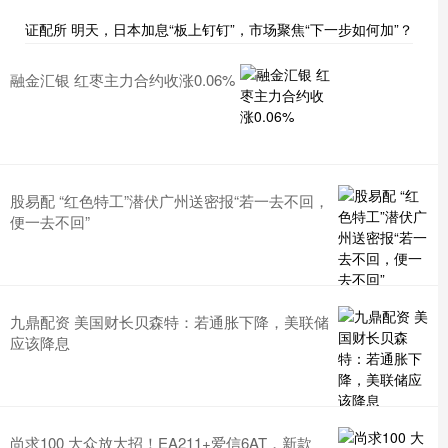
证配所 明天，日本加息“板上钉钉”，市场聚焦“下一步如何加”？
融金汇银 红枣主力合约收涨0.06%
股易配 “红色特工”潜伏广州送密报“若一去不回，
便一去不回”
九鼎配资 美国财长贝森特：若通胀下降，美联储
应该降息
尚求100 大众放大招！EA211+爱信6AT，新款