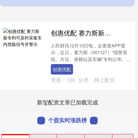
创惠优配 赛力斯新专利可及时采集车内危险信号并警示
人民财讯12月10日电，企查查APP显
示，近日，赛力斯（601127）“报警系
统、方法、座椅以及车辆”专利公布。企
查查专利摘要显示，本发明涉及车辆技
创惠优配
术领域，能够....
查看：
120
分类：
网上配资
新玺配资文章已加载完成
个股实时涨跌榜