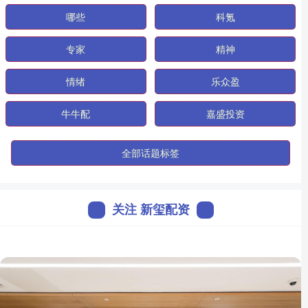
哪些
科氪
专家
精神
情绪
乐众盈
牛牛配
嘉盛投资
全部话题标签
关注 新玺配资