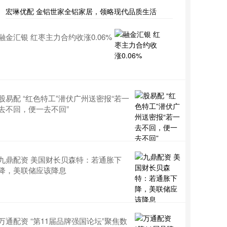
宏琳优配 金铝世家全铝家居，领略现代品质生活
融金汇银 红枣主力合约收涨0.06%
股易配 “红色特工”潜伏广州送密报“若一
去不回，便一去不回”
九鼎配资 美国财长贝森特：若通胀下
降，美联储应该降息
万通配资 “第11届品牌强国论坛”聚焦数