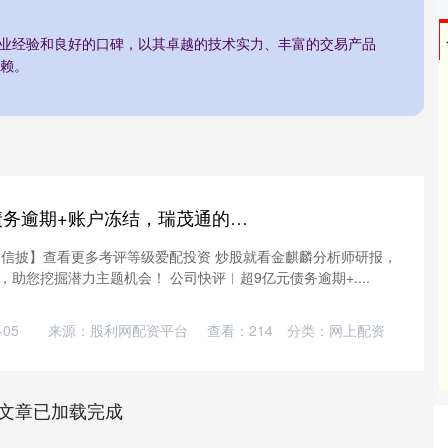
行业经验和良好的口碑，以其卓越的技术实力、丰富的交易产品
赖。
爱配投资 超9亿元债务逾期+账户冻结，瑞茂通的破局之路在哪？
索【信披】查看更多考评等级爱配投资 炒股就看金麒麟分析师研报，
助您挖掘潜力主题机会！ 公司快评︱超9亿元债务逾期+....
05
来源：股利网配资平台
查看：
214
分类：
网上配资
文章已加载完成