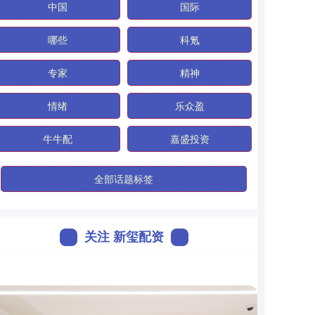
中国
国际
哪些
科氪
专家
精神
情绪
乐众盈
牛牛配
嘉盛投资
全部话题标签
关注 新玺配资