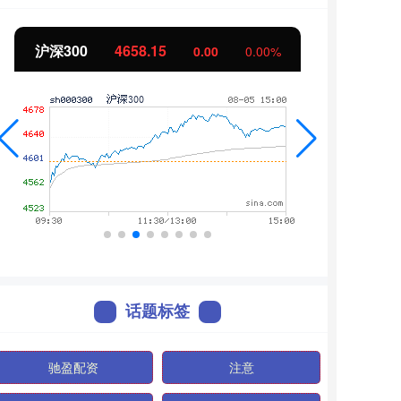
北证50
1119.46
创
0.00
0.00%
话题标签
驰盈配资
注意