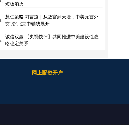
3、
短板消灭
慧仁策略 习言道｜从故宫到天坛，中美元首外
4、
交“沿”北京中轴线展开
诚信双赢 【央视快评】共同推进中美建设性战
5、
略稳定关系
网上配资开户