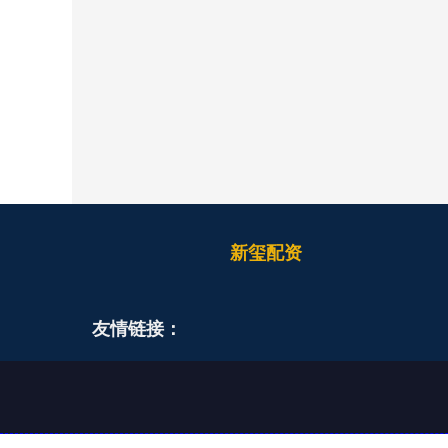
新玺配资
友情链接：