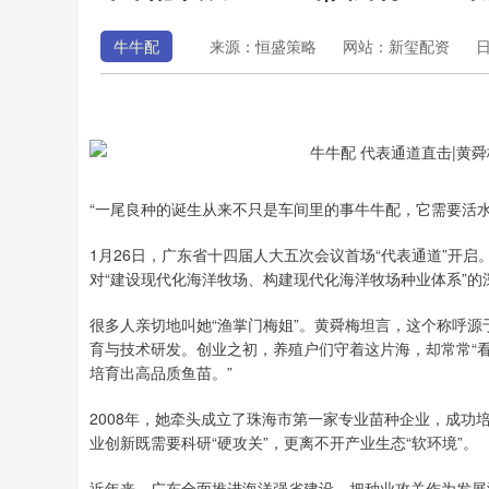
牛牛配
来源：恒盛策略
网站：新玺配资
日
“一尾良种的诞生从来不只是车间里的事牛牛配，它需要活
1月26日，广东省十四届人大五次会议首场“代表通道”开
对“建设现代化海洋牧场、构建现代化海洋牧场种业体系”
很多人亲切地叫她“渔掌门梅姐”。黄舜梅坦言，这个称呼源
育与技术研发。创业之初，养殖户们守着这片海，却常常“看
培育出高品质鱼苗。”
2008年，她牵头成立了珠海市第一家专业苗种企业，成功
业创新既需要科研“硬攻关”，更离不开产业生态“软环境”。
近年来，广东全面推进海洋强省建设，把种业攻关作为发展