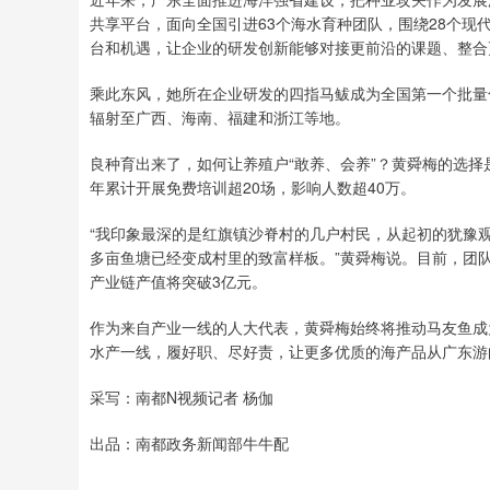
共享平台，面向全国引进63个海水育种团队，围绕28个现
深证成指
14295.08
6
0.49%
184.96
1.
台和机遇，让企业的研发创新能够对接更前沿的课题、整合
乘此东风，她所在企业研发的四指马鲅成为全国第一个批量
辐射至广西、海南、福建和浙江等地。
良种育出来了，如何让养殖户“敢养、会养”？黄舜梅的选
年累计开展免费培训超20场，影响人数超40万。
“我印象最深的是红旗镇沙脊村的几户村民，从起初的犹豫观
多亩鱼塘已经变成村里的致富样板。”黄舜梅说。目前，团队
产业链产值将突破3亿元。
作为来自产业一线的人大代表，黄舜梅始终将推动马友鱼成
水产一线，履好职、尽好责，让更多优质的海产品从广东游
采写：南都N视频记者 杨伽
出品：南都政务新闻部牛牛配