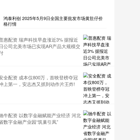
鸿泰利创 2025年5月9日全国主要批发市场黄肚仔价
格行情
普惠配资 瑞声科技早盘涨近3% 据报近
日公司北美市场已实现AR产品大规模交
付
安全配资 成本仅800万，首映登榜夺冠
冲上第一，安志杰又抓到动作片王炸!
驰牛配资 以数字金融赋能产业经济 河北
省数字金融产业园“筑巢引凤”