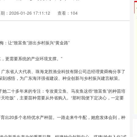
期：2026-01-26 17:11:12
查看：104
水，更需要系统的产业环境支撑。”
启。广东省人大代表、珠海龙胜渔业科技有限公司总经理黄舜梅分享了
的深刻感悟，为广东海洋强省建设、种业创新与乡村振兴建言献策。
于她二十多年来的专注：专攻黄立鱼、马友鱼这些“致富鱼”的种苗培
天吃饭”，主要苗种需要从外省购入。“那时我便下定决心，一定要
培育出20多个名特优水产种苗。一路走来牛牛配，她愈发体会到，种
渔业新质生产力的重要引擎，组建种业创新中心，搭建“拎包入住”式