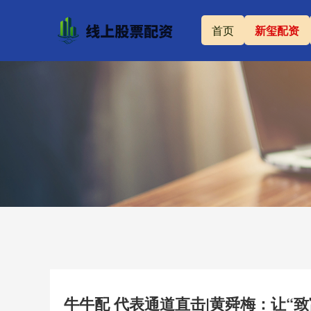
首页
新玺配资
牛牛配 代表通道直击|黄舜梅：让“致