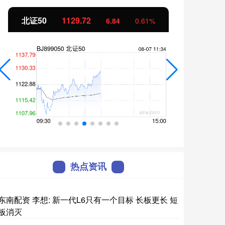
北证50
1129.72
创业
6.84
0.61%
热点资讯
东南配资 李想: 新一代L6只有一个目标 长板更长 短
板消灭