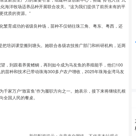
代化海洋牧场适养品种开展联合攻关。“这为我们提供了前所未有的平
沪深300
4689.96
31%
38.65
0.83%
更优质的资源。”
化繁育成功的省级良种场，苗种不仅销往珠三角、粤东、粤西，还
择是把培训课堂搬到塘头。她联合各级农技推广部门和科研机构，近两
望，到跟着养黄鳍鲷，再到如今成为马友鱼的养殖能手，他们100
的苗种和技术已带动珠海300多户农户增收，2025年珠海金湾马友
为千家万户“致富鱼”作为履职方向之一。她表示，接下来将继续扎根
向全国人民的餐桌。
新玺配资提示：文章来自网络，不代表本站观点。