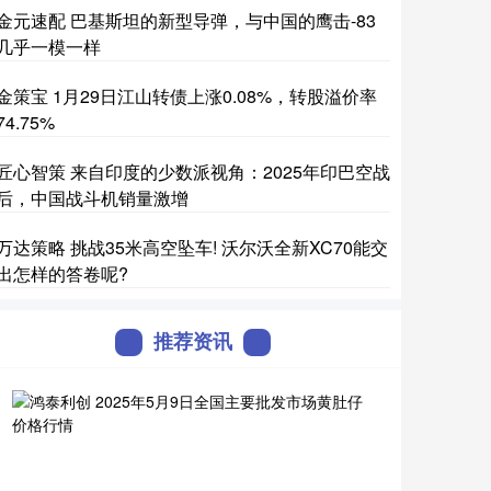
金元速配 巴基斯坦的新型导弹，与中国的鹰击-83
几乎一模一样
金策宝 1月29日江山转债上涨0.08%，转股溢价率
74.75%
匠心智策 来自印度的少数派视角：2025年印巴空战
后，中国战斗机销量激增
万达策略 挑战35米高空坠车! 沃尔沃全新XC70能交
出怎样的答卷呢?
推荐资讯