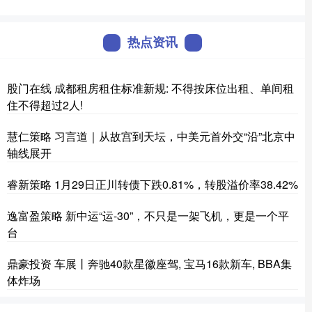
热点资讯
股门在线 成都租房租住标准新规: 不得按床位出租、单间租
住不得超过2人!
慧仁策略 习言道｜从故宫到天坛，中美元首外交“沿”北京中
轴线展开
睿新策略 1月29日正川转债下跌0.81%，转股溢价率38.42%
逸富盈策略 新中运“运-30”，不只是一架飞机，更是一个平
台
鼎豪投资 车展丨奔驰40款星徽座驾, 宝马16款新车, BBA集
体炸场