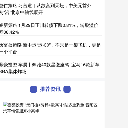
慧仁策略 习言道｜从故宫到天坛，中美元首外
交“沿”北京中轴线展开
睿新策略 1月29日正川转债下跌0.81%，转股溢价
率38.42%
逸富盈策略 新中运“运-30”，不只是一架飞机，更是
一个平台
鼎豪投资 车展丨奔驰40款星徽座驾, 宝马16款新车,
BBA集体炸场
推荐资讯