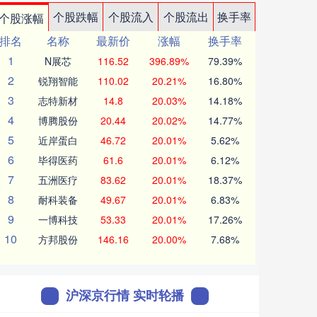
个股跌幅
个股流入
个股流出
换手率
个股涨幅
排名
名称
最新价
涨幅
换手率
1
N展芯
116.52
396.89%
79.39%
2
锐翔智能
110.02
20.21%
16.80%
3
志特新材
14.8
20.03%
14.18%
4
博腾股份
20.44
20.02%
14.77%
5
近岸蛋白
46.72
20.01%
5.62%
6
毕得医药
61.6
20.01%
6.12%
7
五洲医疗
83.62
20.01%
18.37%
8
耐科装备
49.67
20.01%
6.83%
9
一博科技
53.33
20.01%
17.26%
10
方邦股份
146.16
20.00%
7.68%
沪深京行情 实时轮播