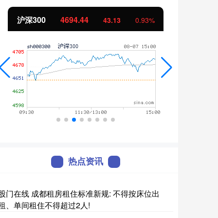
北证50
1134.24
11.37
1.01%
热点资讯
股门在线 成都租房租住标准新规: 不得按床位出
租、单间租住不得超过2人!