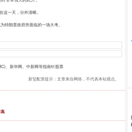
沪深300
4694.44
在这一天，分外清晰。
1.42%
43.13
0.93%
成为特朗普政府所面临的一场大考。
BC)、新华网、中新网等指南针股票
新玺配资提示：文章来自网络，不代表本站观点。
前高