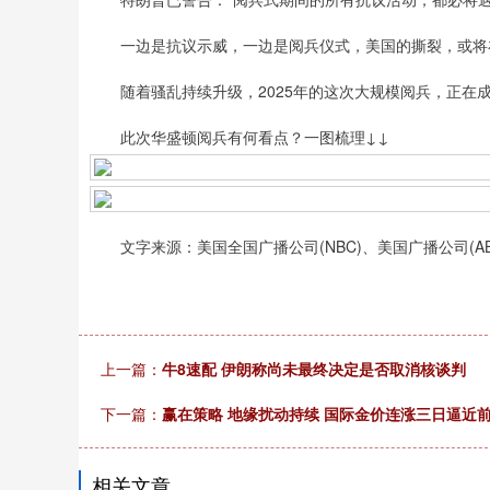
深证成指
14311.01
39.68
1.02%
一边是抗议示威，一边是阅兵仪式，美国的撕裂，或将
200.89
随着骚乱持续升级，2025年的这次大规模阅兵，正在
此次华盛顿阅兵有何看点？一图梳理↓↓
文字来源：美国全国广播公司(NBC)、美国广播公司(A
上一篇：
牛8速配 伊朗称尚未最终决定是否取消核谈判
下一篇：
赢在策略 地缘扰动持续 国际金价连涨三日逼近
相关文章