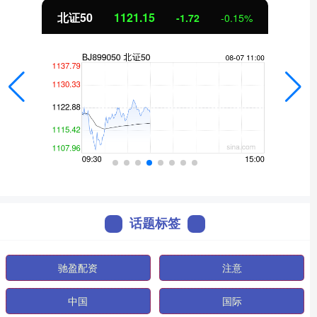
北证50
1121.15
-1.72
-0.15%
话题标签
驰盈配资
注意
中国
国际