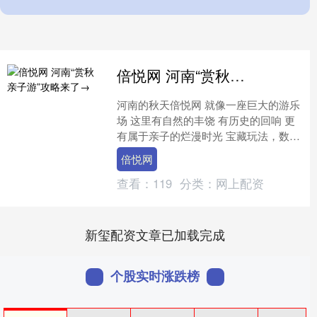
倍悦网 河南“赏秋亲子游”攻略来了→
河南的秋天倍悦网 就像一座巨大的游乐
场 这里有自然的丰饶 有历史的回响 更
有属于亲子的烂漫时光 宝藏玩法，数不
胜数 就让这份假期亲子攻略 带你玩转不
倍悦网
一样的金秋河....
查看：
119
分类：
网上配资
新玺配资文章已加载完成
个股实时涨跌榜