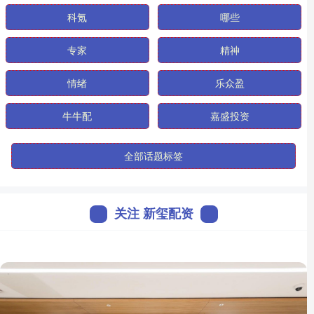
科氪
哪些
专家
精神
情绪
乐众盈
牛牛配
嘉盛投资
全部话题标签
关注 新玺配资